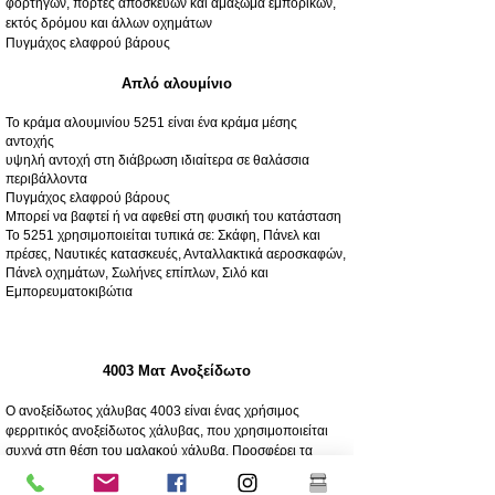
φορτηγών, πόρτες αποσκευών και αμάξωμα εμπορικών,
εκτός δρόμου και άλλων οχημάτων
Πυγμάχος ελαφρού βάρους
Απλό αλουμίνιο
Το κράμα αλουμινίου 5251 είναι ένα κράμα μέσης
αντοχής
υψηλή αντοχή στη διάβρωση ιδιαίτερα σε θαλάσσια
περιβάλλοντα
Πυγμάχος ελαφρού βάρους
Μπορεί να βαφτεί ή να αφεθεί στη φυσική του κατάσταση
Το 5251 χρησιμοποιείται τυπικά σε: Σκάφη, Πάνελ και
πρέσες, Ναυτικές κατασκευές, Ανταλλακτικά αεροσκαφών,
Πάνελ οχημάτων, Σωλήνες επίπλων, Σιλό και
Εμπορευματοκιβώτια
4003 Ματ Ανοξείδωτο
Ο ανοξείδωτος χάλυβας 4003 είναι ένας χρήσιμος
φερριτικός ανοξείδωτος χάλυβας, που χρησιμοποιείται
συχνά στη θέση του μαλακού χάλυβα. Προσφέρει τα
πλεονεκτήματα των ανοξείδωτων χάλυβων υψηλής
κραματοποίησης, όπως αντοχή, διάβρωση και αντοχή