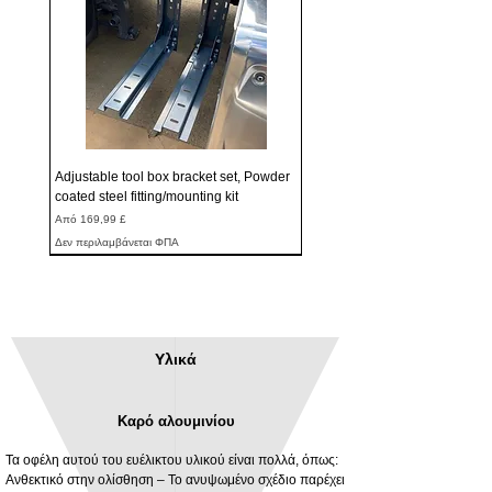
Adjustable tool box bracket set, Powder
coated steel fitting/mounting kit
Τιμή Έκπτωσης
Από
169,99 £
Δεν περιλαμβάνεται ΦΠΑ
Υλικά
Καρό αλουμινίου
Τα οφέλη αυτού του ευέλικτου υλικού είναι πολλά, όπως:
Ανθεκτικό στην ολίσθηση – Το ανυψωμένο σχέδιο παρέχει