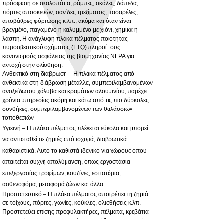
πρόσφυση σε σκαλοπάτια, ράμπες, σκάλες, δάπεδα,
πόρτες αποσκευών, σανίδες τρεξίματος, πασαρέλες,
3MM Powder coated steel horizontal
Adjustable rear cab module bracket,
αποβάθρες φόρτωσης κ.λπ., ακόμα και όταν είναι
fitting kit, toolbox bracket set with
Powder coated steel fitting/mounting kit
βρεγμένο, παγωμένο ή καλυμμένο με χιόνι, χημικά ή
washers
Τιμή
980,00 £
λάσπη. Η ανάγλυφη πλάκα πέλματος ποιότητας
Τιμή Έκπτωσης
Από
32,28 £
πυροσβεστικού οχήματος (FTQ) πληροί τους
Δεν περιλαμβάνεται ΦΠΑ
κανονισμούς ασφάλειας της βιομηχανίας NFPA για
Δεν περιλαμβάνεται ΦΠΑ
αντοχή στην ολίσθηση.
Ανθεκτικό στη διάβρωση – Η πλάκα πέλματος από
ανθεκτικά στη διάβρωση μέταλλα, συμπεριλαμβανομένων
ανοξείδωτου χάλυβα και κραμάτων αλουμινίου, παρέχει
χρόνια υπηρεσίας ακόμη και κάτω από τις πιο δύσκολες
συνθήκες, συμπεριλαμβανομένων των θαλάσσιων
τοποθεσιών
Υγιεινή – Η πλάκα πέλματος πλένεται εύκολα και μπορεί
να αντισταθεί σε ζημιές από ισχυρά, διαβρωτικά
καθαριστικά. Αυτό το καθιστά ιδανικό για χώρους όπου
απαιτείται συχνή απολύμανση, όπως εργοστάσια
επεξεργασίας τροφίμων, κουζίνες, εστιατόρια,
ασθενοφόρα, μεταφορά ζώων και άλλα.
Προστατευτικό – Η πλάκα πέλματος αποτρέπει τη ζημιά
σε τοίχους, πόρτες, γωνίες, κούκλες, ολισθήσεις κ.λπ.
Προστατεύει επίσης προφυλακτήρες, πέλματα, κρεβάτια