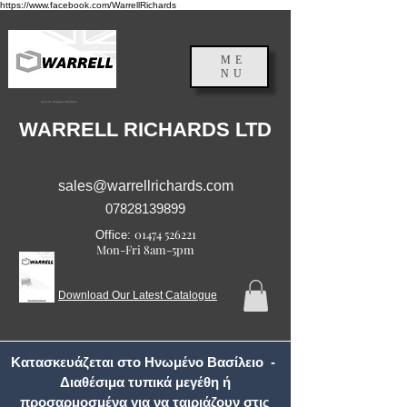
https://www.facebook.com/WarrellRichards
ME
NU
Αγγλία, Ηνωμένο Βασίλειο
WARRELL RICHARDS LTD
sales@warrellrichards.com
07828139899
01474 526221
Office:
Mon-Fri 8am-5pm
Download Our Latest Catalogue
Κατασκευάζεται στο Ηνωμένο Βασίλειο -
Διαθέσιμα τυπικά μεγέθη ή
προσαρμοσμένα για να ταιριάζουν στις