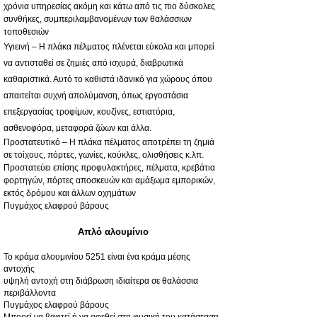
χρόνια υπηρεσίας ακόμη και κάτω από τις πιο δύσκολες
συνθήκες, συμπεριλαμβανομένων των θαλάσσιων
τοποθεσιών
Υγιεινή – Η πλάκα πέλματος πλένεται εύκολα και μπορεί
να αντισταθεί σε ζημιές από ισχυρά, διαβρωτικά
καθαριστικά. Αυτό το καθιστά ιδανικό για χώρους όπου
απαιτείται συχνή απολύμανση, όπως εργοστάσια
επεξεργασίας τροφίμων, κουζίνες, εστιατόρια,
ασθενοφόρα, μεταφορά ζώων και άλλα.
Προστατευτικό – Η πλάκα πέλματος αποτρέπει τη ζημιά
σε τοίχους, πόρτες, γωνίες, κούκλες, ολισθήσεις κ.λπ.
Προστατεύει επίσης προφυλακτήρες, πέλματα, κρεβάτια
φορτηγών, πόρτες αποσκευών και αμάξωμα εμπορικών,
εκτός δρόμου και άλλων οχημάτων
Πυγμάχος ελαφρού βάρους
Απλό αλουμίνιο
Το κράμα αλουμινίου 5251 είναι ένα κράμα μέσης
αντοχής
υψηλή αντοχή στη διάβρωση ιδιαίτερα σε θαλάσσια
περιβάλλοντα
Πυγμάχος ελαφρού βάρους
Μπορεί να βαφτεί ή να αφεθεί στη φυσική του κατάσταση