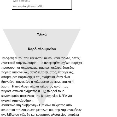
Τιμή Έκπτωσης
Από
169,99 £
Δεν περιλαμβάνεται ΦΠΑ
Υλικά
Καρό αλουμινίου
Τα οφέλη αυτού του ευέλικτου υλικού είναι πολλά, όπως:
Ανθεκτικό στην ολίσθηση – Το ανυψωμένο σχέδιο παρέχει
πρόσφυση σε σκαλοπάτια, ράμπες, σκάλες, δάπεδα,
πόρτες αποσκευών, σανίδες τρεξίματος, πασαρέλες,
3MM Powder coated steel horizontal
Adjustable rear cab module bracket,
αποβάθρες φόρτωσης κ.λπ., ακόμα και όταν είναι
fitting kit, toolbox bracket set with
Powder coated steel fitting/mounting kit
βρεγμένο, παγωμένο ή καλυμμένο με χιόνι, χημικά ή
washers
Τιμή
980,00 £
λάσπη. Η ανάγλυφη πλάκα πέλματος ποιότητας
Τιμή Έκπτωσης
Από
32,28 £
πυροσβεστικού οχήματος (FTQ) πληροί τους
Δεν περιλαμβάνεται ΦΠΑ
κανονισμούς ασφάλειας της βιομηχανίας NFPA για
Δεν περιλαμβάνεται ΦΠΑ
αντοχή στην ολίσθηση.
Ανθεκτικό στη διάβρωση – Η πλάκα πέλματος από
ανθεκτικά στη διάβρωση μέταλλα, συμπεριλαμβανομένων
ανοξείδωτου χάλυβα και κραμάτων αλουμινίου, παρέχει