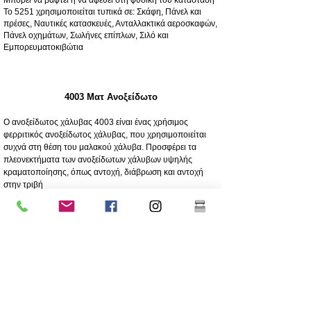
Το 5251 χρησιμοποιείται τυπικά σε: Σκάφη, Πάνελ και
πρέσες, Ναυτικές κατασκευές, Ανταλλακτικά αεροσκαφών,
Πάνελ οχημάτων, Σωλήνες επίπλων, Σιλό και
Εμπορευματοκιβώτια
4003 Ματ Ανοξείδωτο
Ο ανοξείδωτος χάλυβας 4003 είναι ένας χρήσιμος
φερριτικός ανοξείδωτος χάλυβας, που χρησιμοποιείται
συχνά στη θέση του μαλακού χάλυβα. Προσφέρει τα
πλεονεκτήματα των ανοξείδωτων χάλυβων υψηλής
κραματοποίησης, όπως αντοχή, διάβρωση και αντοχή
στην τριβή
250 φορές μεγαλύτερη αντοχή στη διάβρωση από τον
μαλακό χάλυβα
Αντοχή στη διάβρωση/τριβή
Οικονομικό - Χαμηλό αρχικό κόστος, χαμηλή συντήρηση
Υψηλή αντοχή
Εξαιρετική αντοχή στην κρούση
Φθηνότερος βαθμός ανοξείδωτου
Χαμηλότερη περιεκτικότητα σε νικέλιο από το ανώτερης
ποιότητας ανοξείδωτο 304
Η επίστρωση συνιστάται ιδιαίτερα για μακροζωία