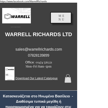
https://www.facebook.com/WarrellRichards
ME
NU
Αγγλία, Ηνωμένο Βασίλειο
WARRELL RICHARDS LTD
sales@warrellrichards.com
07828139899
01474 526221
Office:
Mon-Fri 8am-5pm
Download Our Latest Catalogue
Κατασκευάζεται στο Ηνωμένο Βασίλειο -
Διαθέσιμα τυπικά μεγέθη ή
προσαρμοσμένα για να ταιριάζουν στις