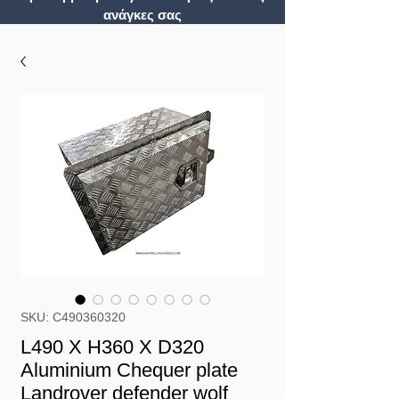
ανάγκες σας
SKU: C490360320
L490 X H360 X D320
Aluminium Chequer plate
Landrover defender wolf