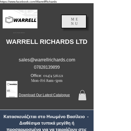
https://www.facebook.com/WarrellRichards
ME
NU
Αγγλία, Ηνωμένο Βασίλειο
WARRELL RICHARDS LTD
sales@warrellrichards.com
07828139899
01474 526221
Office:
Mon-Fri 8am-5pm
Download Our Latest Catalogue
Κατασκευάζεται στο Ηνωμένο Βασίλειο -
Διαθέσιμα τυπικά μεγέθη ή
προσαρμοσμένα για να ταιριάζουν στις