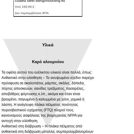
coated steel fitting/mounting kit
Τιμή Έκπτωσης
Από
169,99 £
Δεν περιλαμβάνεται ΦΠΑ
Υλικά
Καρό αλουμινίου
Τα οφέλη αυτού του ευέλικτου υλικού είναι πολλά, όπως:
Ανθεκτικό στην ολίσθηση – Το ανυψωμένο σχέδιο παρέχει
πρόσφυση σε σκαλοπάτια, ράμπες, σκάλες, δάπεδα,
πόρτες αποσκευών, σανίδες τρεξίματος, πασαρέλες,
3MM Powder coated steel horizontal
Adjustable rear cab module bracket,
αποβάθρες φόρτωσης κ.λπ., ακόμα και όταν είναι
fitting kit, toolbox bracket set with
Powder coated steel fitting/mounting kit
βρεγμένο, παγωμένο ή καλυμμένο με χιόνι, χημικά ή
washers
Τιμή
980,00 £
λάσπη. Η ανάγλυφη πλάκα πέλματος ποιότητας
Τιμή Έκπτωσης
Από
32,28 £
πυροσβεστικού οχήματος (FTQ) πληροί τους
Δεν περιλαμβάνεται ΦΠΑ
κανονισμούς ασφάλειας της βιομηχανίας NFPA για
Δεν περιλαμβάνεται ΦΠΑ
αντοχή στην ολίσθηση.
Ανθεκτικό στη διάβρωση – Η πλάκα πέλματος από
ανθεκτικά στη διάβρωση μέταλλα, συμπεριλαμβανομένων