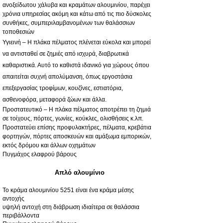
ανοξείδωτου χάλυβα και κραμάτων αλουμινίου, παρέχει
χρόνια υπηρεσίας ακόμη και κάτω από τις πιο δύσκολες
συνθήκες, συμπεριλαμβανομένων των θαλάσσιων
τοποθεσιών
Υγιεινή – Η πλάκα πέλματος πλένεται εύκολα και μπορεί
να αντισταθεί σε ζημιές από ισχυρά, διαβρωτικά
καθαριστικά. Αυτό το καθιστά ιδανικό για χώρους όπου
απαιτείται συχνή απολύμανση, όπως εργοστάσια
επεξεργασίας τροφίμων, κουζίνες, εστιατόρια,
ασθενοφόρα, μεταφορά ζώων και άλλα.
Προστατευτικό – Η πλάκα πέλματος αποτρέπει τη ζημιά
σε τοίχους, πόρτες, γωνίες, κούκλες, ολισθήσεις κ.λπ.
Προστατεύει επίσης προφυλακτήρες, πέλματα, κρεβάτια
φορτηγών, πόρτες αποσκευών και αμάξωμα εμπορικών,
εκτός δρόμου και άλλων οχημάτων
Πυγμάχος ελαφρού βάρους
Απλό αλουμίνιο
Το κράμα αλουμινίου 5251 είναι ένα κράμα μέσης
αντοχής
υψηλή αντοχή στη διάβρωση ιδιαίτερα σε θαλάσσια
περιβάλλοντα