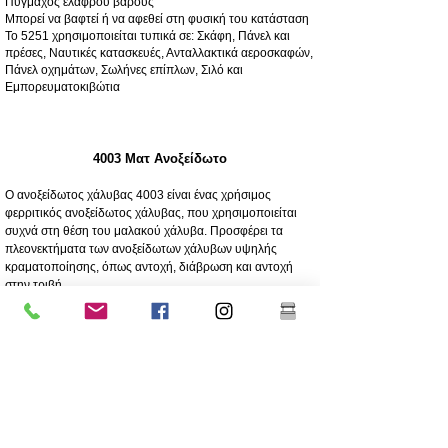
Πυγμάχος ελαφρού βάρους
Μπορεί να βαφτεί ή να αφεθεί στη φυσική του κατάσταση
Το 5251 χρησιμοποιείται τυπικά σε: Σκάφη, Πάνελ και
πρέσες, Ναυτικές κατασκευές, Ανταλλακτικά αεροσκαφών,
Πάνελ οχημάτων, Σωλήνες επίπλων, Σιλό και
Εμπορευματοκιβώτια
4003 Ματ Ανοξείδωτο
Ο ανοξείδωτος χάλυβας 4003 είναι ένας χρήσιμος
φερριτικός ανοξείδωτος χάλυβας, που χρησιμοποιείται
συχνά στη θέση του μαλακού χάλυβα. Προσφέρει τα
πλεονεκτήματα των ανοξείδωτων χάλυβων υψηλής
κραματοποίησης, όπως αντοχή, διάβρωση και αντοχή
στην τριβή
250 φορές μεγαλύτερη αντοχή στη διάβρωση από τον
μαλακό χάλυβα
Αντοχή στη διάβρωση/τριβή
Οικονομικό - Χαμηλό αρχικό κόστος, χαμηλή συντήρηση
Υψηλή αντοχή
Εξαιρετική αντοχή στην κρούση
Φθηνότερος βαθμός ανοξείδωτου
Χαμηλότερη περιεκτικότητα σε νικέλιο από το ανώτερης
ποιότητας ανοξείδωτο 304