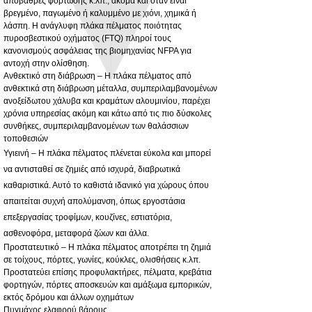
αποβάθρες φόρτωσης κ.λπ., ακόμα και όταν είναι
fitting kit, toolbox bracket set with
Powder coated steel fitting/mounting kit
βρεγμένο, παγωμένο ή καλυμμένο με χιόνι, χημικά ή
washers
Τιμή
980,00 £
λάσπη. Η ανάγλυφη πλάκα πέλματος ποιότητας
Τιμή Έκπτωσης
Από
32,28 £
πυροσβεστικού οχήματος (FTQ) πληροί τους
Δεν περιλαμβάνεται ΦΠΑ
κανονισμούς ασφάλειας της βιομηχανίας NFPA για
Δεν περιλαμβάνεται ΦΠΑ
αντοχή στην ολίσθηση.
Ανθεκτικό στη διάβρωση – Η πλάκα πέλματος από
ανθεκτικά στη διάβρωση μέταλλα, συμπεριλαμβανομένων
ανοξείδωτου χάλυβα και κραμάτων αλουμινίου, παρέχει
χρόνια υπηρεσίας ακόμη και κάτω από τις πιο δύσκολες
συνθήκες, συμπεριλαμβανομένων των θαλάσσιων
τοποθεσιών
Υγιεινή – Η πλάκα πέλματος πλένεται εύκολα και μπορεί
να αντισταθεί σε ζημιές από ισχυρά, διαβρωτικά
καθαριστικά. Αυτό το καθιστά ιδανικό για χώρους όπου
απαιτείται συχνή απολύμανση, όπως εργοστάσια
επεξεργασίας τροφίμων, κουζίνες, εστιατόρια,
ασθενοφόρα, μεταφορά ζώων και άλλα.
Προστατευτικό – Η πλάκα πέλματος αποτρέπει τη ζημιά
σε τοίχους, πόρτες, γωνίες, κούκλες, ολισθήσεις κ.λπ.
Προστατεύει επίσης προφυλακτήρες, πέλματα, κρεβάτια
φορτηγών, πόρτες αποσκευών και αμάξωμα εμπορικών,
εκτός δρόμου και άλλων οχημάτων
Πυγμάχος ελαφρού βάρους