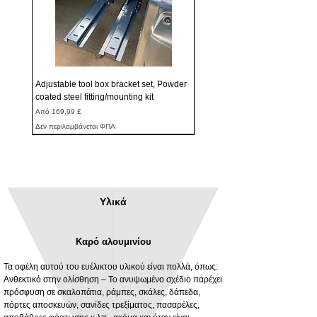
Adjustable tool box bracket set, Powder
coated steel fitting/mounting kit
Τιμή Έκπτωσης
Από
169,99 £
Δεν περιλαμβάνεται ΦΠΑ
Υλικά
Καρό αλουμινίου
Τα οφέλη αυτού του ευέλικτου υλικού είναι πολλά, όπως:
Ανθεκτικό στην ολίσθηση – Το ανυψωμένο σχέδιο παρέχει
πρόσφυση σε σκαλοπάτια, ράμπες, σκάλες, δάπεδα,
πόρτες αποσκευών, σανίδες τρεξίματος, πασαρέλες,
3MM Powder coated steel horizontal
Adjustable rear cab module bracket,