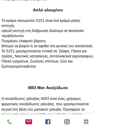
Απλό αλουμίνιο
Το κράμα αλουμινίου 5251 είναι ένα κράμα μέσης
αντοχής
υψηλή αντοχή στη διάβρωση ιδιαίτερα σε θαλάσσια
περιβάλλοντα
Πυγμάχος ελαφρού βάρους
Μπορεί να βαφτεί ή να αφεθεί στη φυσική του κατάσταση
Το 5251 χρησιμοποιείται τυπικά σε: Σκάφη, Πάνελ και
πρέσες, Ναυτικές κατασκευές, Ανταλλακτικά αεροσκαφών,
Πάνελ οχημάτων, Σωλήνες επίπλων, Σιλό και
Εμπορευματοκιβώτια
4003 Ματ Ανοξείδωτο
Ο ανοξείδωτος χάλυβας 4003 είναι ένας χρήσιμος
φερριτικός ανοξείδωτος χάλυβας, που χρησιμοποιείται
συχνά στη θέση του μαλακού χάλυβα. Προσφέρει τα
πλεονεκτήματα των ανοξείδωτων χάλυβων υψηλής
κραματοποίησης, όπως αντοχή, διάβρωση και αντοχή
στην τριβή
250 φορές μεγαλύτερη αντοχή στη διάβρωση από τον