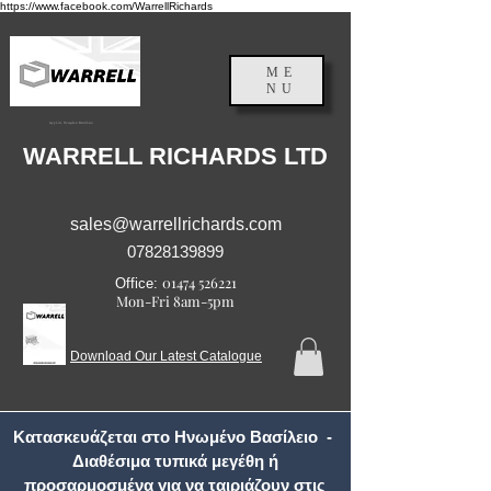
https://www.facebook.com/WarrellRichards
ME
NU
Αγγλία, Ηνωμένο Βασίλειο
WARRELL RICHARDS LTD
sales@warrellrichards.com
07828139899
01474 526221
Office:
Mon-Fri 8am-5pm
Download Our Latest Catalogue
Κατασκευάζεται στο Ηνωμένο Βασίλειο -
Διαθέσιμα τυπικά μεγέθη ή
προσαρμοσμένα για να ταιριάζουν στις