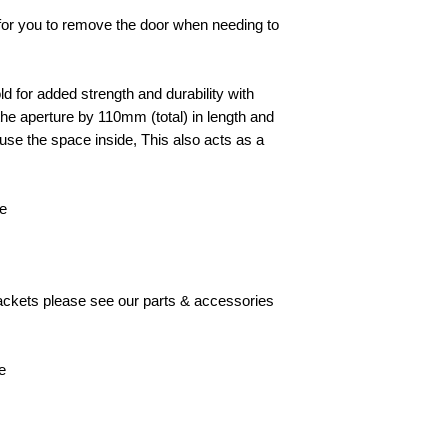
e for you to remove the door when needing to
d for added strength and durability with
he aperture by 110mm (total) in length and
to use the space inside, This also acts as a
le
brackets please see our parts & accessories
e