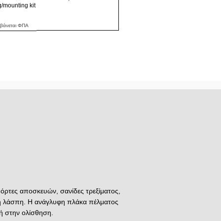
ng/mounting kit
μβάνεται ΦΠΑ
όρτες αποσκευών, σανίδες τρεξίματος,
ά ή λάσπη. Η ανάγλυφη πλάκα πέλματος
ή στην ολίσθηση.