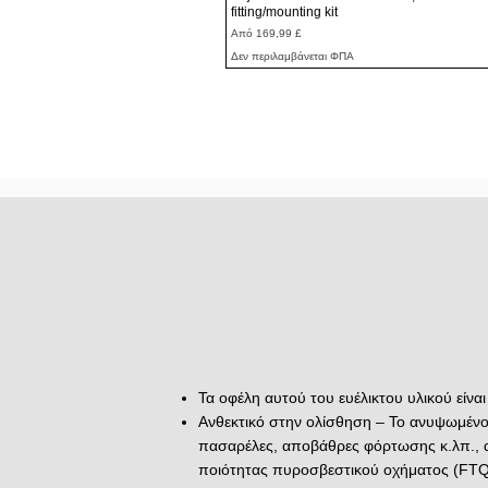
fitting/mounting kit
Τιμή Έκπτωσης
Από
169,99 £
Δεν περιλαμβάνεται ΦΠΑ
Τα οφέλη αυτού του ευέλικτου υλικού είνα
Ανθεκτικό στην ολίσθηση – Το ανυψωμένο
πασαρέλες, αποβάθρες φόρτωσης κ.λπ., ακ
ποιότητας πυροσβεστικού οχήματος (FTQ)