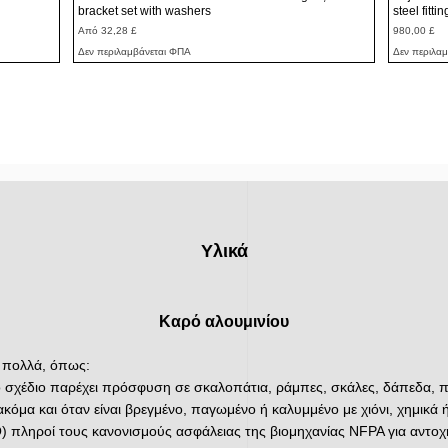
bracket set with washers
steel fitti
Τιμή Έκπτωσης
Τιμή
Από
32,28 £
980,00 £
Δεν περιλαμβάνεται ΦΠΑ
Δεν περιλα
Υλικά
Καρό αλουμινίου
ι πολλά, όπως:
 σχέδιο παρέχει πρόσφυση σε σκαλοπάτια, ράμπες, σκάλες, δάπεδα, π
όμα και όταν είναι βρεγμένο, παγωμένο ή καλυμμένο με χιόνι, χημικ
 πληροί τους κανονισμούς ασφάλειας της βιομηχανίας NFPA για αντοχ