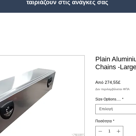
ταιριάζουν στις ανάγκες σας
Plain Alumini
Chains -Large
Τιμή
Από
274,55£
Έκπτωσ
Δεν περιλαμβάνεται ΦΠΑ
Size Options.....
*
Επιλογή
Ποσότητα
*