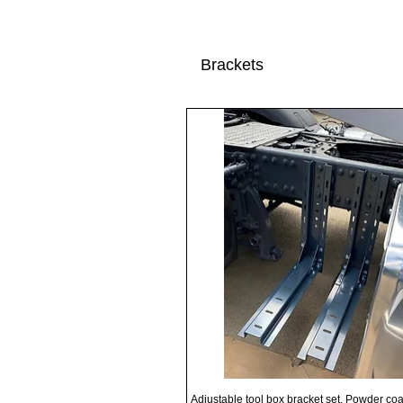
Brackets
Γρήγορη προβολή
Adjustable tool box bracket set, Powder coa