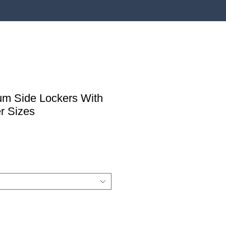
um Side Lockers With
r Sizes
ης