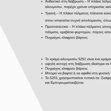
Ανθεκτικό στη διάβρωση – Η πλάκα πέλμ
αλουμινίου, παρέχει χρόνια υπηρεσίας α
Υγιεινή – Η πλάκα πέλματος πλένεται εύκο
όπου απαιτείται συχνή απολύμανση, όπως 
Προστατευτικό – Η πλάκα πέλματος αποτρέ
πέλματα, κρεβάτια φορτηγών, πόρτες απ
Πυγμάχος ελαφρού βάρους
Το κράμα αλουμινίου 5251 είναι ένα κράμ
υψηλή αντοχή στη διάβρωση ιδιαίτερα σε
Πυγμάχος ελαφρού βάρους
Μπορεί να βαφτεί ή να αφεθεί στη φυσική
Το 5251 χρησιμοποιείται τυπικά σε: Σκάφ
και Εμπορευματοκιβώτια