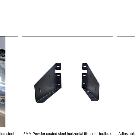
Γρήγορη προβολή
ted steel
3MM Powder coated steel horizontal fitting kit, toolbox
Adjustabl