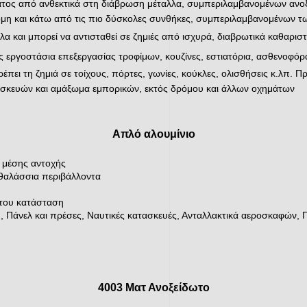
ατος από ανθεκτικά στη διάβρωση μέταλλα, συμπεριλαμβανομένων ανο
κόμη και κάτω από τις πιο δύσκολες συνθήκες, συμπεριλαμβανομένων 
λα και μπορεί να αντισταθεί σε ζημιές από ισχυρά, διαβρωτικά καθαριστ
εργοστάσια επεξεργασίας τροφίμων, κουζίνες, εστιατόρια, ασθενοφόρ
πει τη ζημιά σε τοίχους, πόρτες, γωνίες, κούκλες, ολισθήσεις κ.λπ. 
οσκευών και αμάξωμα εμπορικών, εκτός δρόμου και άλλων οχημάτων
Απλό αλουμίνιο
α μέσης αντοχής
 θαλάσσια περιβάλλοντα
 του κατάσταση
η, Πάνελ και πρέσες, Ναυτικές κατασκευές, Ανταλλακτικά αεροσκαφών,
4003 Ματ Ανοξείδωτο