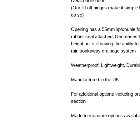
Detachable door
(Our lift off hinges make it simpl
do so)
Opening has a 55mm lip/double fol
rubber seal attached, Decreases t
height but still having the ability 
rain soakaway drainage system
Weatherproof, Lightweight, Durab
Manufactured in the UK
For additional options including 
section
Made to measure options availabl