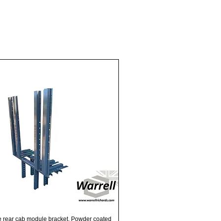
Γρήγορη προβολή
e rear cab module bracket, Powder coated