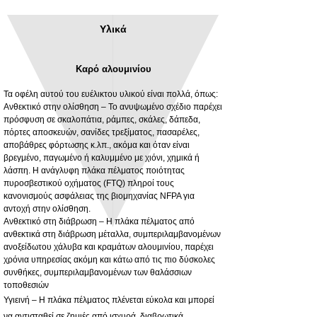
Υλικά
Καρό αλουμινίου
Τα οφέλη αυτού του ευέλικτου υλικού είναι πολλά, όπως:
Ανθεκτικό στην ολίσθηση – Το ανυψωμένο σχέδιο παρέχει
πρόσφυση σε σκαλοπάτια, ράμπες, σκάλες, δάπεδα,
πόρτες αποσκευών, σανίδες τρεξίματος, πασαρέλες,
3MM Powder coated steel horizontal
Adjustable rear cab module bracket,
αποβάθρες φόρτωσης κ.λπ., ακόμα και όταν είναι
fitting kit, toolbox bracket set with
Powder coated steel fitting/mounting kit
βρεγμένο, παγωμένο ή καλυμμένο με χιόνι, χημικά ή
washers
Τιμή
980,00 £
λάσπη. Η ανάγλυφη πλάκα πέλματος ποιότητας
Τιμή Έκπτωσης
Από
32,28 £
πυροσβεστικού οχήματος (FTQ) πληροί τους
Δεν περιλαμβάνεται ΦΠΑ
κανονισμούς ασφάλειας της βιομηχανίας NFPA για
Δεν περιλαμβάνεται ΦΠΑ
αντοχή στην ολίσθηση.
Ανθεκτικό στη διάβρωση – Η πλάκα πέλματος από
ανθεκτικά στη διάβρωση μέταλλα, συμπεριλαμβανομένων
ανοξείδωτου χάλυβα και κραμάτων αλουμινίου, παρέχει
χρόνια υπηρεσίας ακόμη και κάτω από τις πιο δύσκολες
συνθήκες, συμπεριλαμβανομένων των θαλάσσιων
τοποθεσιών
Υγιεινή – Η πλάκα πέλματος πλένεται εύκολα και μπορεί
να αντισταθεί σε ζημιές από ισχυρά, διαβρωτικά