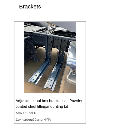
Brackets
Adjustable tool box bracket set, Powder
coated steel fitting/mounting kit
Τιμή Έκπτωσης
Από
169,99 £
Δεν περιλαμβάνεται ΦΠΑ