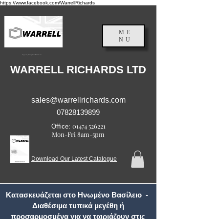
https://www.facebook.com/WarrellRichards
ME
NU
Αγγλία, Ηνωμένο Βασίλειο
WARRELL RICHARDS LTD
sales@warrellrichards.com
07828139899
01474 526221
Office:
Mon-Fri 8am-5pm
Download Our Latest Catalogue
Κατασκευάζεται στο Ηνωμένο Βασίλειο -
Διαθέσιμα τυπικά μεγέθη ή
προσαρμοσμένα για να ταιριάζουν στις