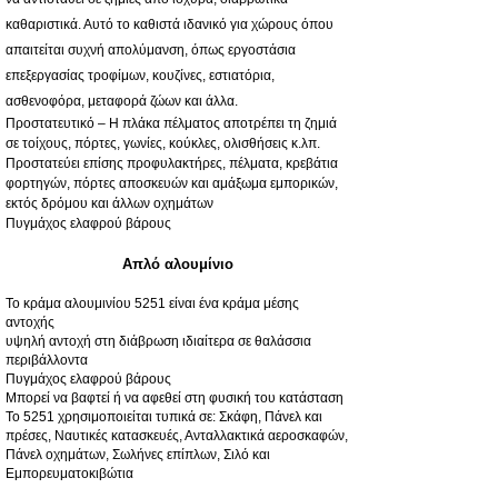
καθαριστικά. Αυτό το καθιστά ιδανικό για χώρους όπου
απαιτείται συχνή απολύμανση, όπως εργοστάσια
επεξεργασίας τροφίμων, κουζίνες, εστιατόρια,
ασθενοφόρα, μεταφορά ζώων και άλλα.
Προστατευτικό – Η πλάκα πέλματος αποτρέπει τη ζημιά
σε τοίχους, πόρτες, γωνίες, κούκλες, ολισθήσεις κ.λπ.
Προστατεύει επίσης προφυλακτήρες, πέλματα, κρεβάτια
φορτηγών, πόρτες αποσκευών και αμάξωμα εμπορικών,
εκτός δρόμου και άλλων οχημάτων
Πυγμάχος ελαφρού βάρους
Απλό αλουμίνιο
Το κράμα αλουμινίου 5251 είναι ένα κράμα μέσης
αντοχής
υψηλή αντοχή στη διάβρωση ιδιαίτερα σε θαλάσσια
περιβάλλοντα
Πυγμάχος ελαφρού βάρους
Μπορεί να βαφτεί ή να αφεθεί στη φυσική του κατάσταση
Το 5251 χρησιμοποιείται τυπικά σε: Σκάφη, Πάνελ και
πρέσες, Ναυτικές κατασκευές, Ανταλλακτικά αεροσκαφών,
Πάνελ οχημάτων, Σωλήνες επίπλων, Σιλό και
Εμπορευματοκιβώτια