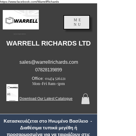
https://www.facebook.com/WarrellRichards
ME
NU
Αγγλία, Ηνωμένο Βασίλειο
WARRELL RICHARDS LTD
sales@warrellrichards.com
07828139899
01474 526221
Office:
Mon-Fri 8am-5pm
Download Our Latest Catalogue
Κατασκευάζεται στο Ηνωμένο Βασίλειο -
Διαθέσιμα τυπικά μεγέθη ή
προσαρμοσμένα για να ταιριάζουν στις