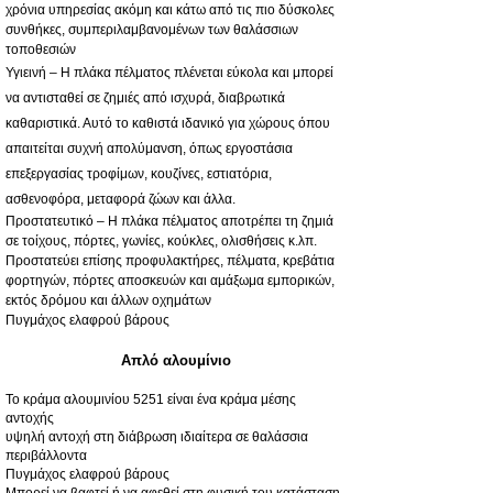
χρόνια υπηρεσίας ακόμη και κάτω από τις πιο δύσκολες
συνθήκες, συμπεριλαμβανομένων των θαλάσσιων
τοποθεσιών
Υγιεινή – Η πλάκα πέλματος πλένεται εύκολα και μπορεί
να αντισταθεί σε ζημιές από ισχυρά, διαβρωτικά
καθαριστικά. Αυτό το καθιστά ιδανικό για χώρους όπου
απαιτείται συχνή απολύμανση, όπως εργοστάσια
επεξεργασίας τροφίμων, κουζίνες, εστιατόρια,
ασθενοφόρα, μεταφορά ζώων και άλλα.
Προστατευτικό – Η πλάκα πέλματος αποτρέπει τη ζημιά
σε τοίχους, πόρτες, γωνίες, κούκλες, ολισθήσεις κ.λπ.
Προστατεύει επίσης προφυλακτήρες, πέλματα, κρεβάτια
φορτηγών, πόρτες αποσκευών και αμάξωμα εμπορικών,
εκτός δρόμου και άλλων οχημάτων
Πυγμάχος ελαφρού βάρους
Απλό αλουμίνιο
Το κράμα αλουμινίου 5251 είναι ένα κράμα μέσης
αντοχής
υψηλή αντοχή στη διάβρωση ιδιαίτερα σε θαλάσσια
περιβάλλοντα
Πυγμάχος ελαφρού βάρους
Μπορεί να βαφτεί ή να αφεθεί στη φυσική του κατάσταση