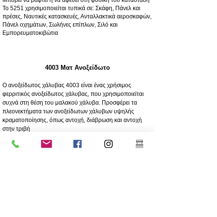
Το 5251 χρησιμοποιείται τυπικά σε: Σκάφη, Πάνελ και
πρέσες, Ναυτικές κατασκευές, Ανταλλακτικά αεροσκαφών,
Πάνελ οχημάτων, Σωλήνες επίπλων, Σιλό και
Εμπορευματοκιβώτια
4003 Ματ Ανοξείδωτο
Ο ανοξείδωτος χάλυβας 4003 είναι ένας χρήσιμος
φερριτικός ανοξείδωτος χάλυβας, που χρησιμοποιείται
συχνά στη θέση του μαλακού χάλυβα. Προσφέρει τα
πλεονεκτήματα των ανοξείδωτων χάλυβων υψηλής
κραματοποίησης, όπως αντοχή, διάβρωση και αντοχή
στην τριβή
250 φορές μεγαλύτερη αντοχή στη διάβρωση από τον
μαλακό χάλυβα
Αντοχή στη διάβρωση/τριβή
Οικονομικό - Χαμηλό αρχικό κόστος, χαμηλή συντήρηση
Υψηλή αντοχή
Εξαιρετική αντοχή στην κρούση
Φθηνότερος βαθμός ανοξείδωτου
Χαμηλότερη περιεκτικότητα σε νικέλιο από το ανώτερης
ποιότητας ανοξείδωτο 304
Η επίστρωση συνιστάται ιδιαίτερα για μακροζωία