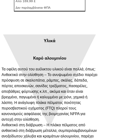
Τιμή Έκπτωσης
Από
169,99 £
Δεν περιλαμβάνεται ΦΠΑ
Υλικά
Καρό αλουμινίου
Τα οφέλη αυτού του ευέλικτου υλικού είναι πολλά, όπως:
Ανθεκτικό στην ολίσθηση – Το ανυψωμένο σχέδιο παρέχει
πρόσφυση σε σκαλοπάτια, ράμπες, σκάλες, δάπεδα,
πόρτες αποσκευών, σανίδες τρεξίματος, πασαρέλες,
3MM Powder coated steel horizontal
Adjustable rear cab module bracket,
αποβάθρες φόρτωσης κ.λπ., ακόμα και όταν είναι
fitting kit, toolbox bracket set with
Powder coated steel fitting/mounting kit
βρεγμένο, παγωμένο ή καλυμμένο με χιόνι, χημικά ή
washers
Τιμή
980,00 £
λάσπη. Η ανάγλυφη πλάκα πέλματος ποιότητας
Τιμή Έκπτωσης
Από
32,28 £
πυροσβεστικού οχήματος (FTQ) πληροί τους
Δεν περιλαμβάνεται ΦΠΑ
κανονισμούς ασφάλειας της βιομηχανίας NFPA για
Δεν περιλαμβάνεται ΦΠΑ
αντοχή στην ολίσθηση.
Ανθεκτικό στη διάβρωση – Η πλάκα πέλματος από
ανθεκτικά στη διάβρωση μέταλλα, συμπεριλαμβανομένων
ανοξείδωτου χάλυβα και κραμάτων αλουμινίου, παρέχει