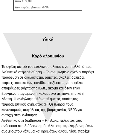
Τιμή Έκπτωσης
Από
169,99 £
Δεν περιλαμβάνεται ΦΠΑ
Υλικά
Καρό αλουμινίου
Τα οφέλη αυτού του ευέλικτου υλικού είναι πολλά, όπως:
Ανθεκτικό στην ολίσθηση – Το ανυψωμένο σχέδιο παρέχει
πρόσφυση σε σκαλοπάτια, ράμπες, σκάλες, δάπεδα,
πόρτες αποσκευών, σανίδες τρεξίματος, πασαρέλες,
3MM Powder coated steel horizontal
Adjustable rear cab module bracket,
αποβάθρες φόρτωσης κ.λπ., ακόμα και όταν είναι
fitting kit, toolbox bracket set with
Powder coated steel fitting/mounting kit
βρεγμένο, παγωμένο ή καλυμμένο με χιόνι, χημικά ή
washers
Τιμή
980,00 £
λάσπη. Η ανάγλυφη πλάκα πέλματος ποιότητας
Τιμή Έκπτωσης
Από
32,28 £
πυροσβεστικού οχήματος (FTQ) πληροί τους
Δεν περιλαμβάνεται ΦΠΑ
κανονισμούς ασφάλειας της βιομηχανίας NFPA για
Δεν περιλαμβάνεται ΦΠΑ
αντοχή στην ολίσθηση.
Ανθεκτικό στη διάβρωση – Η πλάκα πέλματος από
ανθεκτικά στη διάβρωση μέταλλα, συμπεριλαμβανομένων
ανοξείδωτου χάλυβα και κραμάτων αλουμινίου, παρέχει