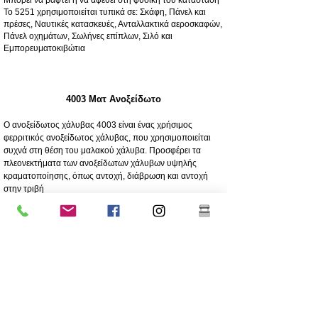
Το 5251 χρησιμοποιείται τυπικά σε: Σκάφη, Πάνελ και
πρέσες, Ναυτικές κατασκευές, Ανταλλακτικά αεροσκαφών,
Πάνελ οχημάτων, Σωλήνες επίπλων, Σιλό και
Εμπορευματοκιβώτια
4003 Ματ Ανοξείδωτο
Ο ανοξείδωτος χάλυβας 4003 είναι ένας χρήσιμος
φερριτικός ανοξείδωτος χάλυβας, που χρησιμοποιείται
συχνά στη θέση του μαλακού χάλυβα. Προσφέρει τα
πλεονεκτήματα των ανοξείδωτων χάλυβων υψηλής
κραματοποίησης, όπως αντοχή, διάβρωση και αντοχή
στην τριβή
250 φορές μεγαλύτερη αντοχή στη διάβρωση από τον
μαλακό χάλυβα
Αντοχή στη διάβρωση/τριβή
Οικονομικό - Χαμηλό αρχικό κόστος, χαμηλή συντήρηση
Υψηλή αντοχή
Εξαιρετική αντοχή στην κρούση
Φθηνότερος βαθμός ανοξείδωτου
Χαμηλότερη περιεκτικότητα σε νικέλιο από το ανώτερης
ποιότητας ανοξείδωτο 304
Η επίστρωση συνιστάται ιδιαίτερα για μακροζωία