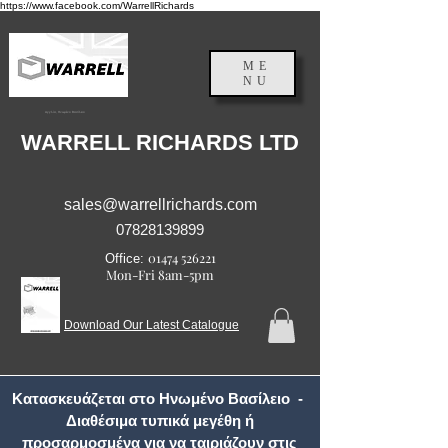
https://www.facebook.com/WarrellRichards
ME
NU
Αγγλία, Ηνωμένο Βασίλειο
WARRELL RICHARDS LTD
sales@warrellrichards.com
07828139899
01474 526221
Office:
Mon-Fri 8am-5pm
Download Our Latest Catalogue
Κατασκευάζεται στο Ηνωμένο Βασίλειο -
Διαθέσιμα τυπικά μεγέθη ή
προσαρμοσμένα για να ταιριάζουν στις