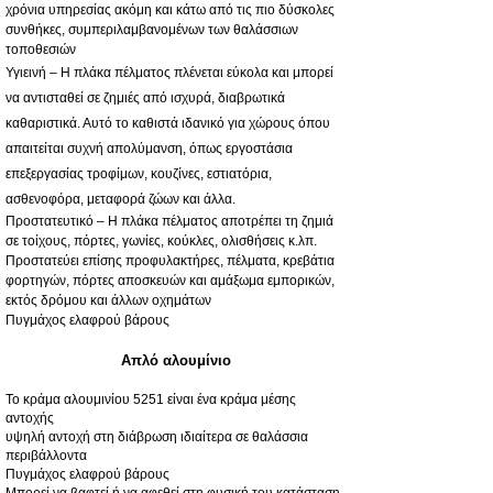
χρόνια υπηρεσίας ακόμη και κάτω από τις πιο δύσκολες
συνθήκες, συμπεριλαμβανομένων των θαλάσσιων
τοποθεσιών
Υγιεινή – Η πλάκα πέλματος πλένεται εύκολα και μπορεί
να αντισταθεί σε ζημιές από ισχυρά, διαβρωτικά
καθαριστικά. Αυτό το καθιστά ιδανικό για χώρους όπου
απαιτείται συχνή απολύμανση, όπως εργοστάσια
επεξεργασίας τροφίμων, κουζίνες, εστιατόρια,
ασθενοφόρα, μεταφορά ζώων και άλλα.
Προστατευτικό – Η πλάκα πέλματος αποτρέπει τη ζημιά
σε τοίχους, πόρτες, γωνίες, κούκλες, ολισθήσεις κ.λπ.
Προστατεύει επίσης προφυλακτήρες, πέλματα, κρεβάτια
φορτηγών, πόρτες αποσκευών και αμάξωμα εμπορικών,
εκτός δρόμου και άλλων οχημάτων
Πυγμάχος ελαφρού βάρους
Απλό αλουμίνιο
Το κράμα αλουμινίου 5251 είναι ένα κράμα μέσης
αντοχής
υψηλή αντοχή στη διάβρωση ιδιαίτερα σε θαλάσσια
περιβάλλοντα
Πυγμάχος ελαφρού βάρους
Μπορεί να βαφτεί ή να αφεθεί στη φυσική του κατάσταση