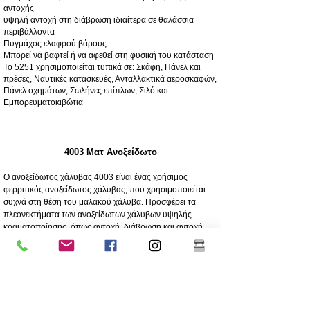
αντοχής
υψηλή αντοχή στη διάβρωση ιδιαίτερα σε θαλάσσια
περιβάλλοντα
Πυγμάχος ελαφρού βάρους
Μπορεί να βαφτεί ή να αφεθεί στη φυσική του κατάσταση
Το 5251 χρησιμοποιείται τυπικά σε: Σκάφη, Πάνελ και
πρέσες, Ναυτικές κατασκευές, Ανταλλακτικά αεροσκαφών,
Πάνελ οχημάτων, Σωλήνες επίπλων, Σιλό και
Εμπορευματοκιβώτια
4003 Ματ Ανοξείδωτο
Ο ανοξείδωτος χάλυβας 4003 είναι ένας χρήσιμος
φερριτικός ανοξείδωτος χάλυβας, που χρησιμοποιείται
συχνά στη θέση του μαλακού χάλυβα. Προσφέρει τα
πλεονεκτήματα των ανοξείδωτων χάλυβων υψηλής
κραματοποίησης, όπως αντοχή, διάβρωση και αντοχή
στην τριβή
250 φορές μεγαλύτερη αντοχή στη διάβρωση από τον
μαλακό χάλυβα
Αντοχή στη διάβρωση/τριβή
Οικονομικό - Χαμηλό αρχικό κόστος, χαμηλή συντήρηση
Υψηλή αντοχή