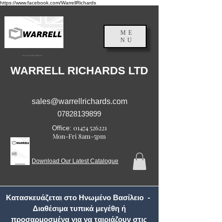
https://www.facebook.com/WarrellRichards
ME
NU
Αγγλία, Ηνωμένο Βασίλειο
WARRELL RICHARDS LTD
sales@warrellrichards.com
07828139899
01474 526221
Office:
Mon-Fri 8am-5pm
Download Our Latest Catalogue
Κατασκευάζεται στο Ηνωμένο Βασίλειο -
Διαθέσιμα τυπικά μεγέθη ή
προσαρμοσμένα για να ταιριάζουν στις