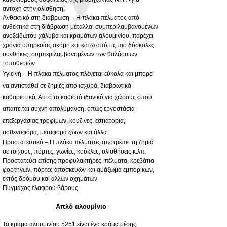
αντοχή στην ολίσθηση.
Ανθεκτικό στη διάβρωση – Η πλάκα πέλματος από
ανθεκτικά στη διάβρωση μέταλλα, συμπεριλαμβανομένων
ανοξείδωτου χάλυβα και κραμάτων αλουμινίου, παρέχει
χρόνια υπηρεσίας ακόμη και κάτω από τις πιο δύσκολες
συνθήκες, συμπεριλαμβανομένων των θαλάσσιων
τοποθεσιών
Υγιεινή – Η πλάκα πέλματος πλένεται εύκολα και μπορεί
να αντισταθεί σε ζημιές από ισχυρά, διαβρωτικά
καθαριστικά. Αυτό το καθιστά ιδανικό για χώρους όπου
απαιτείται συχνή απολύμανση, όπως εργοστάσια
επεξεργασίας τροφίμων, κουζίνες, εστιατόρια,
ασθενοφόρα, μεταφορά ζώων και άλλα.
Προστατευτικό – Η πλάκα πέλματος αποτρέπει τη ζημιά
σε τοίχους, πόρτες, γωνίες, κούκλες, ολισθήσεις κ.λπ.
Προστατεύει επίσης προφυλακτήρες, πέλματα, κρεβάτια
φορτηγών, πόρτες αποσκευών και αμάξωμα εμπορικών,
εκτός δρόμου και άλλων οχημάτων
Πυγμάχος ελαφρού βάρους
Απλό αλουμίνιο
Το κράμα αλουμινίου 5251 είναι ένα κράμα μέσης