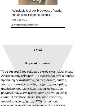
Adjustable tool box bracket set, Powder
coated steel fitting/mounting kit
Τιμή Έκπτωσης
Από
169,99 £
Δεν περιλαμβάνεται ΦΠΑ
Υλικά
Καρό αλουμινίου
Τα οφέλη αυτού του ευέλικτου υλικού είναι πολλά, όπως:
Ανθεκτικό στην ολίσθηση – Το ανυψωμένο σχέδιο παρέχει
πρόσφυση σε σκαλοπάτια, ράμπες, σκάλες, δάπεδα,
πόρτες αποσκευών, σανίδες τρεξίματος, πασαρέλες,
3MM Powder coated steel horizontal
Adjustable rear cab module bracket,
αποβάθρες φόρτωσης κ.λπ., ακόμα και όταν είναι
fitting kit, toolbox bracket set with
Powder coated steel fitting/mounting kit
βρεγμένο, παγωμένο ή καλυμμένο με χιόνι, χημικά ή
washers
Τιμή
980,00 £
λάσπη. Η ανάγλυφη πλάκα πέλματος ποιότητας
Τιμή Έκπτωσης
Από
32,28 £
πυροσβεστικού οχήματος (FTQ) πληροί τους
Δεν περιλαμβάνεται ΦΠΑ
κανονισμούς ασφάλειας της βιομηχανίας NFPA για
Δεν περιλαμβάνεται ΦΠΑ