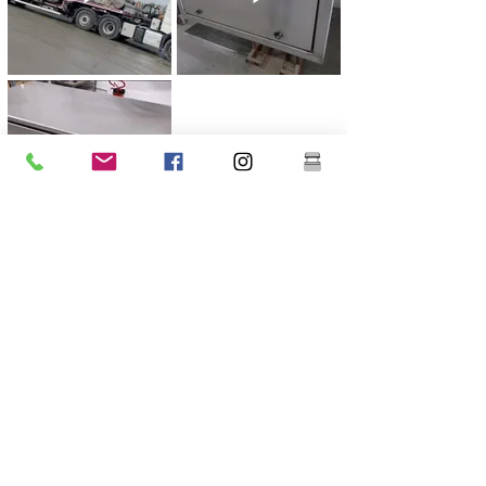
Previous
Next
Warrell Richards Ltd
Hook Green Farm
Σάουθλιτ
Ντάρτφορντ
Κεντ