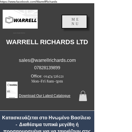
https://www.facebook.com/WarrellRichards
ME
NU
Αγγλία, Ηνωμένο Βασίλειο
WARRELL RICHARDS LTD
sales@warrellrichards.com
07828139899
01474 526221
Office:
Mon-Fri 8am-5pm
Download Our Latest Catalogue
Κατασκευάζεται στο Ηνωμένο Βασίλειο
- Διαθέσιμα τυπικά μεγέθη ή
προσαρμοσμένα για να ταιριάζουν στις