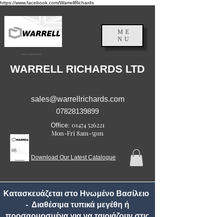
https://www.facebook.com/WarrellRichards
ME
NU
Αγγλία, Ηνωμένο Βασίλειο
WARRELL RICHARDS LTD
sales@warrellrichards.com
07828139899
01474 526221
Office:
Mon-Fri 8am-5pm
Download Our Latest Catalogue
Κατασκευάζεται στο Ηνωμένο Βασίλειο
- Διαθέσιμα τυπικά μεγέθη ή
προσαρμοσμένα για να ταιριάζουν στις