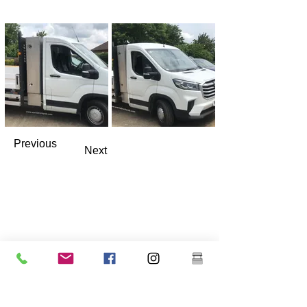
Previous
Next
Warrell Richards Ltd
Hook Green Farm
Σάουθλιτ
Ντάρτφορντ
Κεντ
Ηνωμένο Βασίλειο
DA13 9ND